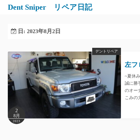
Dent Sniper リペア日記
日:
2023年8月2日
デントリペア
左フ
~夏休み
誠に勝
のオー
こみの
2
8月
2023