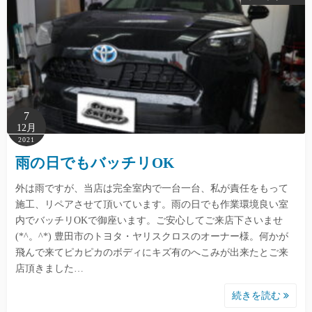
7
12月
2021
雨の日でもバッチリOK
外は雨ですが、当店は完全室内で一台一台、私が責任をもって
施工、リペアさせて頂いています。雨の日でも作業環境良い室
内でバッチリOKで御座います。ご安心してご来店下さいませ
(*^。^*) 豊田市のトヨタ・ヤリスクロスのオーナー様。何かが
飛んで来てピカピカのボディにキズ有のへこみが出来たとご来
店頂きました…
続きを読む