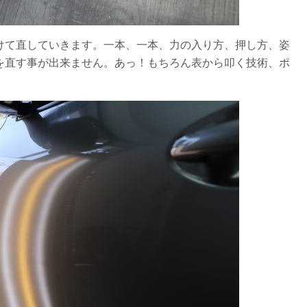
けて直していきます。一本、一本、力の入り方、押し方、姿
を直す事が出来ません。あっ！もちろん表から叩く技術、ポ